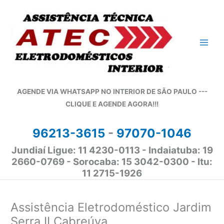
Ir
para
o
conteúdo
AGENDE VIA WHATSAPP NO INTERIOR DE SÃO PAULO ---
CLIQUE E AGENDE AGORA!!!
96213-3615
-
97070-1046
Jundiaí Ligue: 11 4230-0113 - Indaiatuba: 19
2660-0769 - Sorocaba: 15 3042-0300 - Itu:
11 2715-1926
Assistência Eletrodoméstico Jardim
Serra II Cabreúva