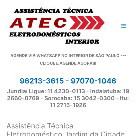
Ir
para
o
conteúdo
AGENDE VIA WHATSAPP NO INTERIOR DE SÃO PAULO ---
CLIQUE E AGENDE AGORA!!!
96213-3615
-
97070-1046
Jundiaí Ligue: 11 4230-0113 - Indaiatuba: 19
2660-0769 - Sorocaba: 15 3042-0300 - Itu:
11 2715-1926
Assistência Técnica
Eletrodoméstico Jardim da Cidade