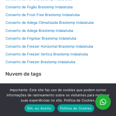
Conserto de Fogão Brastemp Indaiatuba
Conserto de Frost Free Brastemp Indaiatuba
Conserto de Adega Climatizada Brastemp Indaiatuba
Conserto de Adega Brastemp Indaiatuba
Conserto de Frigobar Brastemp Indaiatuba
Conserto de Freezer Horizontal Brastemp Indaiatuba
Conserto de Freezer Vertica Brastemp Indaiatuba
Conserto de Freezer Brastemp Indaiatuba
Nuvem de tags
assistência eletrodoméstico cabreúva
Importante: Este site faz uso de cookies que podem conter
informações de rastreamento sobre os visitantes para melhorar
assistência técnica adega sorocaba
suas experiências no site. Política de Cookies.
Sim, eu Aceito.
Política de Cookies
assistência técnica ar-condicionado cabreuva