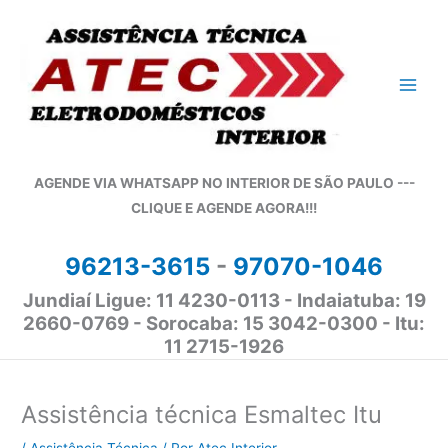
Ir
para
o
conteúdo
AGENDE VIA WHATSAPP NO INTERIOR DE SÃO PAULO ---
CLIQUE E AGENDE AGORA!!!
96213-3615
-
97070-1046
Jundiaí Ligue: 11 4230-0113 - Indaiatuba: 19
2660-0769 - Sorocaba: 15 3042-0300 - Itu:
11 2715-1926
Assistência técnica Esmaltec Itu
/
Assistência Técnica
/ Por
Atec Interior