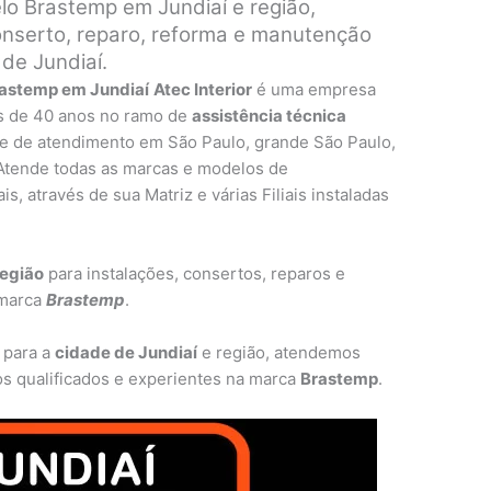
lo Brastemp em Jundiaí e região,
onserto, reparo, reforma e manutenção
de Jundiaí.
rastemp em Jundiaí
Atec Interior
é uma empresa
s de 40 anos no ramo de
assistência técnica
e de atendimento em São Paulo, grande São Paulo,
 Atende todas as marcas e modelos de
, através de sua Matriz e várias Filiais instaladas
região
para instalações, consertos, reparos e
 marca
Brastemp
.
 para a
cidade de Jundiaí
e região, atendemos
os qualificados e experientes na marca
Brastemp
.