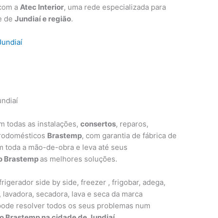
 com a
Atec Interior
, uma rede especializada para
e de
Jundiaí e região
.
Jundiaí
í
ndiaí
em todas as instalações,
consertos
, reparos,
trodomésticos
Brastemp
, com garantia de fábrica de
m toda a mão-de-obra e leva até seus
lo Brastemp
as melhores soluções.
rigerador side by side, freezer , frigobar, adega,
, lavadora, secadora, lava e seca da marca
pode resolver todos os seus problemas num
o Brastemp na cidade de Jundiaí
.