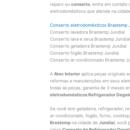
reparo ou
conserto
, entre em contato
eletrodomésticos que atende na cidad
Conserto eletrodomésticos Brastemp 
Conserto lavadora Brastemp Jundiaí
Conserto lava e seca Brastemp Jundia
Conserto geladeira Brastemp Jundiaí
Conserto fogão Brastemp Jundiaí
Conserto ar-condicionado Brastemp Ju
A
Atec Interior
aplica peças originais 
reformas e manutenções em seus ele
todas as peças, garantia de 3 meses e
eletrodomésticos Refrigerador Dege
Se você tem geladeira, refrigerador, ref
ar-condicionado, fogão, forno, cooktop
Brastemp
na cidade de
Jundiaí
, você 
único
Conserto de Refrigerador Degel