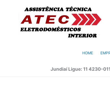
Ir
para
o
conteúdo
HOME
EMP
Jundiaí Ligue: 11 4230-01