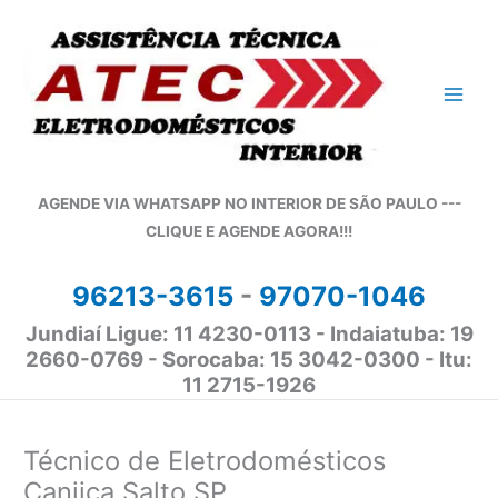
Ir
para
o
conteúdo
AGENDE VIA WHATSAPP NO INTERIOR DE SÃO PAULO ---
CLIQUE E AGENDE AGORA!!!
96213-3615
-
97070-1046
Jundiaí Ligue: 11 4230-0113 - Indaiatuba: 19
2660-0769 - Sorocaba: 15 3042-0300 - Itu:
11 2715-1926
Técnico de Eletrodomésticos
Canjica Salto SP