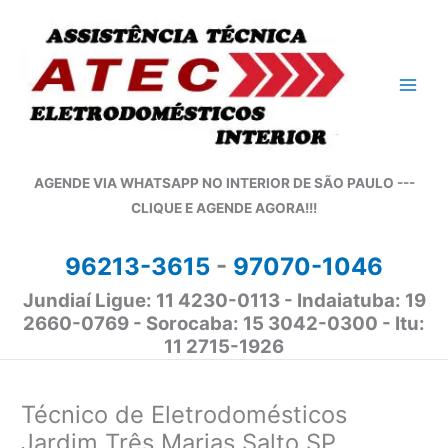
Ir
para
o
conteúdo
AGENDE VIA WHATSAPP NO INTERIOR DE SÃO PAULO ---
CLIQUE E AGENDE AGORA!!!
96213-3615
-
97070-1046
Jundiaí Ligue: 11 4230-0113 - Indaiatuba: 19
2660-0769 - Sorocaba: 15 3042-0300 - Itu:
11 2715-1926
Técnico de Eletrodomésticos
Jardim Três Marias Salto SP