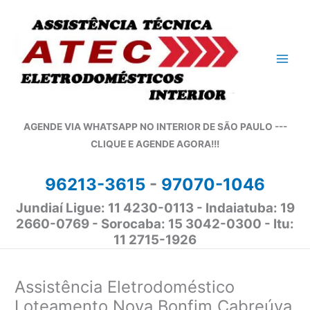
Ir
para
o
conteúdo
AGENDE VIA WHATSAPP NO INTERIOR DE SÃO PAULO ---
CLIQUE E AGENDE AGORA!!!
96213-3615
-
97070-1046
Jundiaí Ligue: 11 4230-0113 - Indaiatuba: 19
2660-0769 - Sorocaba: 15 3042-0300 - Itu:
11 2715-1926
Assistência Eletrodoméstico
Loteamento Nova Bonfim Cabreúva