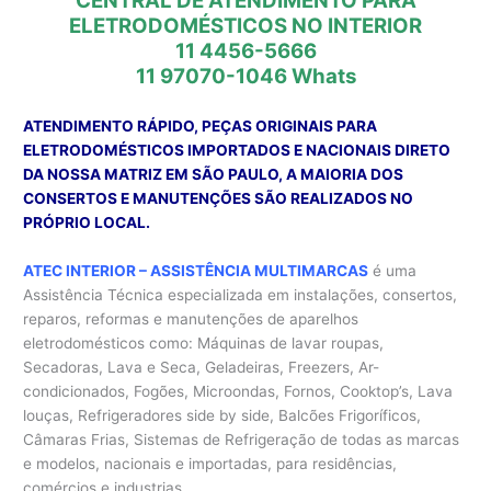
CENTRAL DE ATENDIMENTO PARA
ELETRODOMÉSTICOS NO INTERIOR
11 4456-5666
11 97070-1046
Whats
ATENDIMENTO RÁPIDO, PEÇAS ORIGINAIS PARA
ELETRODOMÉSTICOS IMPORTADOS E NACIONAIS DIRETO
DA NOSSA MATRIZ EM SÃO PAULO, A MAIORIA DOS
CONSERTOS E MANUTENÇÕES SÃO REALIZADOS NO
PRÓPRIO LOCAL.
ATEC INTERIOR – ASSISTÊNCIA MULTIMARCAS
é uma
Assistência Técnica especializada em instalações, consertos,
reparos, reformas e manutenções de aparelhos
eletrodomésticos como: Máquinas de lavar roupas,
Secadoras, Lava e Seca, Geladeiras, Freezers, Ar-
condicionados, Fogões, Microondas, Fornos, Cooktop’s, Lava
louças, Refrigeradores side by side, Balcões Frigoríficos,
Câmaras Frias, Sistemas de Refrigeração de todas as marcas
e modelos, nacionais e importadas, para residências,
comércios e industrias.