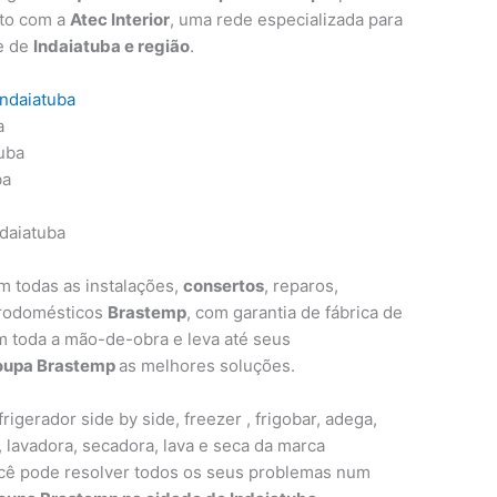
ato com a
Atec Interior
, uma rede especializada para
e de
Indaiatuba e região
.
ndaiatuba
a
uba
ba
daiatuba
em todas as instalações,
consertos
, reparos,
trodomésticos
Brastemp
, com garantia de fábrica de
m toda a mão-de-obra e leva até seus
roupa Brastemp
as melhores soluções.
rigerador side by side, freezer , frigobar, adega,
, lavadora, secadora, lava e seca da marca
ocê pode resolver todos os seus problemas num