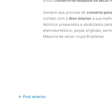
único
Conserto de Máquina de secar r
Sempre que precisar de
conserto par
contato com a
Atec Interior
a sua melho
técnicos preparados e atualizados para
eletrodoméstico, peças originais, ser
Máquina de secar roupa Brastemp.
←
Post anterior