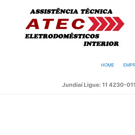
Ir
para
o
conteúdo
HOME
EMP
Jundiaí Ligue: 11 4230-01