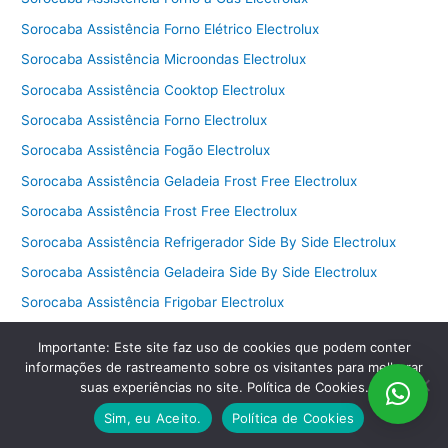
Sorocaba Assistência Forno Elétrico Electrolux
Sorocaba Assistência Microondas Electrolux
Sorocaba Assistência Cooktop Electrolux
Sorocaba Assistência Forno Electrolux
Sorocaba Assistência Fogão Electrolux
Sorocaba Assistência Geladeia Frost Free Electrolux
Sorocaba Assistência Frost Free Electrolux
Sorocaba Assistência Refrigerador Side By Side Electrolux
Sorocaba Assistência Geladeira Side By Side Electrolux
Sorocaba Assistência Frigobar Electrolux
Sorocaba Assistência Adega Electrolux
Importante: Este site faz uso de cookies que podem conter
Sorocaba Assistência Freezer Electrolux
informações de rastreamento sobre os visitantes para melhorar
suas experiências no site. Política de Cookies.
Sorocaba Assistência Ar-Condicionado Electrolux
Sim, eu Aceito.
Política de Cookies
Sorocaba Assistência Refrigerador Electrolux