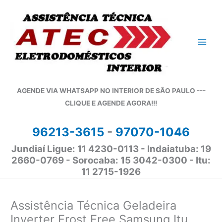
Ir
para
o
conteúdo
AGENDE VIA WHATSAPP NO INTERIOR DE SÃO PAULO ---
CLIQUE E AGENDE AGORA!!!
96213-3615
-
97070-1046
Jundiaí Ligue: 11 4230-0113 - Indaiatuba: 19
2660-0769 - Sorocaba: 15 3042-0300 - Itu:
11 2715-1926
Assistência Técnica Geladeira
Inverter Frost Free Samsung Itu