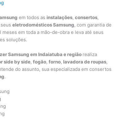
ng
amsung
em todos as
instalações
,
consertos
,
 seus
eletrodomésticos Samsung
, com garantia de
e 3 meses em toda a mão-de-obra e leva até seus
es soluções.
eezer Samsung em Indaiatuba e região
realiza
r side by side
,
fogão
,
forno
,
lavadora de roupas
,
ende do assunto, sua especializada em consertos
ng
.
sung
g
ung
ng