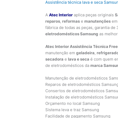
Assistência técnica lava e seca Samsu
A
Atec Interior
aplica peças originais
S
reparos
,
reformas
e
manutenções
em
fábrica de todas as peças, garantia d
eletrodomésticos Samsung
as melhor
Atec Interior Assistência Técnica Fr
manutenção em
geladeira
,
refrigerado
secadora
e
lava e seca
é com quem ent
de eletrodomésticos da
marca Samsu
Manutenção de eletrodomésticos Sam
Reparos de eletrodomésticos Samsun
Consertos de eletrodomésticos Sams
Instalação de eletrodomésticos Samsu
Orçamento no local Samsung
Sistema leva e traz Samsung
Facilidade de pagamento Samsung