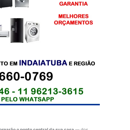
ornarão o ponto central da sua casa
— dos