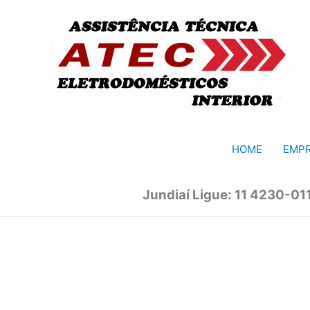
Ir
para
o
conteúdo
HOME
EMP
Jundiaí Ligue: 11 4230-01