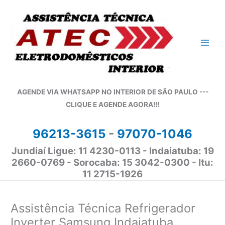
Ir
para
o
conteúdo
AGENDE VIA WHATSAPP NO INTERIOR DE SÃO PAULO ---
CLIQUE E AGENDE AGORA!!!
96213-3615
-
97070-1046
Jundiaí Ligue: 11 4230-0113 - Indaiatuba: 19
2660-0769 - Sorocaba: 15 3042-0300 - Itu:
11 2715-1926
Assistência Técnica Refrigerador
Inverter Samsung Indaiatuba