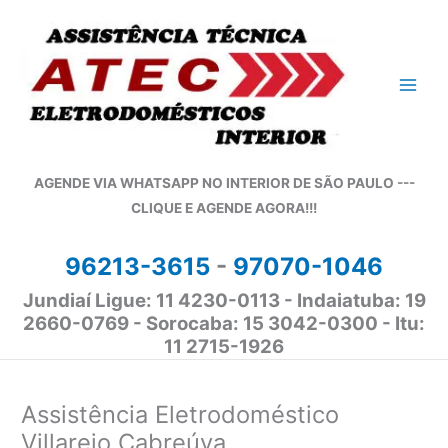
Ir
para
o
conteúdo
AGENDE VIA WHATSAPP NO INTERIOR DE SÃO PAULO ---
CLIQUE E AGENDE AGORA!!!
96213-3615
-
97070-1046
Jundiaí Ligue: 11 4230-0113 - Indaiatuba: 19
2660-0769 - Sorocaba: 15 3042-0300 - Itu:
11 2715-1926
Assistência Eletrodoméstico
Villarejo Cabreúva