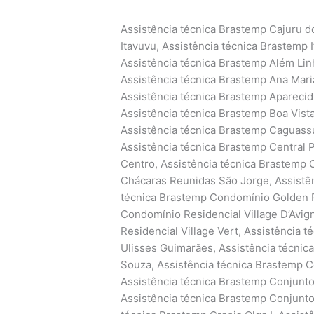
Assistência técnica Brastemp Cajuru do Sul, Éden, Assistência técnica Brastemp Habiteto Itavuvu, Assistência técnica Brastemp Itinga, Assistência técnica Brastemp bom jesus, Assistência técnica Brastemp Além Linha, Assistência técnica Brastemp Além Ponte, Assistência técnica Brastemp Ana Maria, Assistência técnica Brastemp Aparecida, Assistência técnica Brastemp Aparecidinha, Assistência técnica Brastemp Vossoroca, Assistência técnica Brastemp Boa Vista, Assistência técnica Brastemp Brigadeiro Tobias, Assistência técnica Brastemp Caguassu, Assistência técnica Brastemp Caputera, Assistência técnica Brastemp Central Parque Sorocaba, Assistência técnica Brastemp Centro, Assistência técnica Brastemp Chácara Três Marias, Assistência técnica Brastemp Chácaras Reunidas São Jorge, Assistência técnica Brastemp Cidade Jardim, Assistência técnica Brastemp Condomínio Golden Park Residence, Assistência técnica Brastemp Condomínio Residencial Village D’Avignon, Assistência técnica Brastemp Condomínio Residencial Village Vert, Assistência técnica Brastemp Conjunto Habitacional Doutor Ulisses Guimarães, Assistência técnica Brastemp Conjunto Habitacional Herbert de Souza, Assistência técnica Brastemp Conjunto Habitacional Júlio de Mesquita Filho, Assistência técnica Brastemp Conjunto Habitacional Professor Benedicto Cleto, Assistência técnica Brastemp Conjunto Residencial Jardim Villagio Torino, Assistência técnica Brastemp Granja Olga I, Assistência técnica Brastemp Granja Olga II, Assistência técnica Brastemp Granja Olga III, Assistência técnica Brastemp Habiteto – Ana Paula Eleutério, Assistência técnica Brastemp Horto Florestal, Assistência técnica Brastemp Ibiti Royal Park, Assistência técnica Brastemp Inhayba, Assistência técnica Brastemp Ipanema das Pedras, Assistência técnica Brastemp Ipanema do Meio, Assistência técnica Brastemp Ipanema Ville, Assistência técnica Brastemp Ipatinga, Assistência técnica Brastemp Ipiranga, Assistência técnica Brastemp Iporanga, Assistência técnica Brastemp Itavuvu, Assistência técnica Brastemp Jardim Abaeté, Assistência técnica Brastemp Jardim Abatiá, Assistência técnica Brastemp Jardim Aeroporto, Assistência técnica Brastemp Jardim Alegria, Assistência técnica Brastemp Jardim Alpes de Sorocaba, Assistência técnica Brastemp Jardim Altos do Itavuvu, Assistência técnica Brastemp Jardim Alvorada, Assistência técnica Brastemp Jardim Amalia, Assistência técnica Brastemp Jardim América, Assistência técnica Brastemp Jardim Americano, Assistência técnica Brastemp Jardim Ana Maria, Assistência técnica Brastemp Jardim Astro, Assistência técnica Brastemp Jardim Atílio Silvano, Assistência técnica Brastemp Jardim Avore Pilungo, Assistência técnica Brastemp Jardim Bandeirantes, Assistência técnica Brastemp Jardim Bertanha, Assistência técnica Brastemp Jardim Betânia, Assistência técnica Brastemp Jardim Boa Esperança, Assistência técnica Brastemp Jardim Bonsucesso, Assistência técnica Brastemp Jardim Botucatu, Assistência técnica Brastemp Jardim Brasilândia, Assistência técnica Brastemp Jardim Califórnia, Assistência técnica Brastemp Jardim Camila, Assistência técnica Brastemp Jardim Campos do Conde II, Assistência técnica Brastemp Jardim Capitão, Assistência técnica Brastemp Jardim Carolina, Assistência técnica Brastemp Jardim Casa Branca, Assistência técnica Brastemp Jardim Celeste, Assistência técnica Brastemp Jardim Constantino Matucci, Assistência técnica Brastemp Jardim Copaíba, Assistência técnica Brastemp Jardim Cruzeiro do Sul, Assistência técnica Brastemp Jardim das Acácias, Assistência técnica Brastemp Jardim das Azaléias, Assistência técnica Brastemp Jardim das Estrelas, Assistência técnica Brastemp Jardim das Flores, Assistência técnica Brastemp Jardim das Magnólias, Assistência técnica Brastemp Jardim do Carmo, Assistência técnica Brastemp Jardim do Paço, Assistência técnica Brastemp Jardim do Sol, Assistência técnica Brastemp Jardim Dois Corações, Assistência técnica Brastemp Jardim dos Estados, Assistência técnica Brastemp Jardim dos Pássaros, Assistência técnica Brastemp Jardim Eden Ville, Assistência técnica Brastemp Jardim Edgar Marques, Assistência técnica Brastemp Jardim Eliana, Assistência técnica Brastemp Jardim Eltonville, Assistência técnica Brastemp Jardim Embaixador, Assistência técnica Brastemp Jardim Emília, Assistência técnica Brastemp Jardim Euca