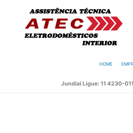
Ir
para
o
conteúdo
HOME
EMP
Jundiaí Ligue: 11 4230-01