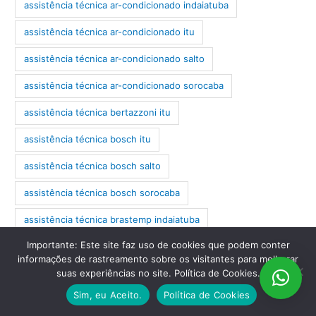
assistência técnica ar-condicionado indaiatuba
assistência técnica ar-condicionado itu
assistência técnica ar-condicionado salto
assistência técnica ar-condicionado sorocaba
assistência técnica bertazzoni itu
assistência técnica bosch itu
assistência técnica bosch salto
assistência técnica bosch sorocaba
assistência técnica brastemp indaiatuba
Importante: Este site faz uso de cookies que podem conter
assistência técnica brastemp itu
informações de rastreamento sobre os visitantes para melhorar
assistência técnica brastemp salto
suas experiências no site. Política de Cookies.
Sim, eu Aceito.
Política de Cookies
assistência técnica brastemp sorocaba