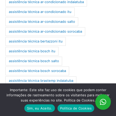
assistência técnica ar-condicionado indaiatuba
assistência técnica ar-condicionado itu
assistência técnica ar-condicionado salto
assistência técnica ar-condicionado sorocaba
assistência técnica bertazzoni itu
assistência técnica bosch itu
assistência técnica bosch salto
assistência técnica bosch sorocaba
assistência técnica brastemp indaiatuba
Importante: Este site faz uso de cookies que podem conter
assistência técnica brastemp itu
informações de rastreamento sobre os visitantes para melhorar
assistência técnica brastemp salto
suas experiências no site. Política de Cookies.
Sim, eu Aceito.
Política de Cookies
assistência técnica brastemp sorocaba