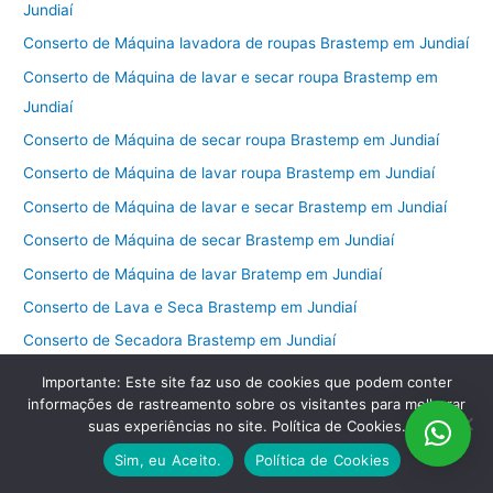
Jundiaí
Conserto de Máquina lavadora de roupas Brastemp em Jundiaí
Conserto de Máquina de lavar e secar roupa Brastemp em
Jundiaí
Conserto de Máquina de secar roupa Brastemp em Jundiaí
Conserto de Máquina de lavar roupa Brastemp em Jundiaí
Conserto de Máquina de lavar e secar Brastemp em Jundiaí
Conserto de Máquina de secar Brastemp em Jundiaí
Conserto de Máquina de lavar Bratemp em Jundiaí
Conserto de Lava e Seca Brastemp em Jundiaí
Conserto de Secadora Brastemp em Jundiaí
Conserto de Lavadora Brastemp em Jundiaí
Importante: Este site faz uso de cookies que podem conter
informações de rastreamento sobre os visitantes para melhorar
Conserto de Forno elétrico Brastemp em Jundiaí
suas experiências no site. Política de Cookies.
Conserto de Forno a gás Brastemp em Jundiaí
Sim, eu Aceito.
Política de Cookies
Conserto de Fogão de Chão Brastemp em Jundiaí